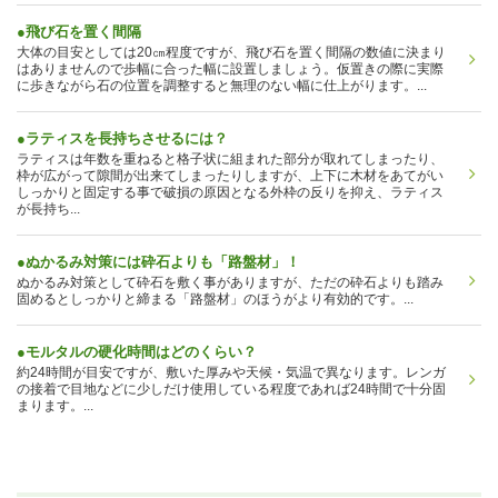
●飛び石を置く間隔
大体の目安としては20㎝程度ですが、飛び石を置く間隔の数値に決まり
はありませんので歩幅に合った幅に設置しましょう。仮置きの際に実際
に歩きながら石の位置を調整すると無理のない幅に仕上がります。...
●ラティスを長持ちさせるには？
ラティスは年数を重ねると格子状に組まれた部分が取れてしまったり、
枠が広がって隙間が出来てしまったりしますが、上下に木材をあてがい
しっかりと固定する事で破損の原因となる外枠の反りを抑え、ラティス
が長持ち...
●ぬかるみ対策には砕石よりも「路盤材」！
ぬかるみ対策として砕石を敷く事がありますが、ただの砕石よりも踏み
固めるとしっかりと締まる「路盤材」のほうがより有効的です。...
●モルタルの硬化時間はどのくらい？
約24時間が目安ですが、敷いた厚みや天候・気温で異なります。レンガ
の接着で目地などに少しだけ使用している程度であれば24時間で十分固
まります。...