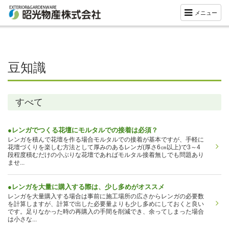
メニュー
豆知識
すべて
●レンガでつくる花壇にモルタルでの接着は必須？
レンガを積んで花壇を作る場合モルタルでの接着が基本ですが、手軽に
花壇づくりを楽しむ方法として厚みのあるレンガ(厚さ6㎝以上)で3～4
段程度積むだけの小ぶりな花壇であればモルタル接着無しでも問題あり
ませ...
●レンガを大量に購入する際は、少し多めがオススメ
レンガを大量購入する場合は事前に施工場所の広さからレンガの必要数
を計算しますが、計算で出した必要量よりも少し多めにしておくと良い
です。足りなかった時の再購入の手間を削減でき、余ってしまった場合
は小さな...