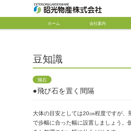
ホーム
会社案内
豆知識
飛石
●飛び石を置く間隔
大体の目安としては20㎝程度ですが、
で歩幅に合った幅に設置しましょう。