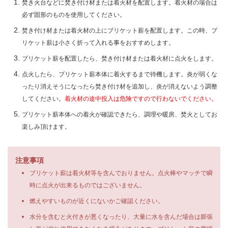
焚き火台などに焚き付け材または着火材を配置します。着火材の場合は
必ず固形のものを使用してください。
焚き付け材または着火材の上にブリケット薪を配置します。この時、ブ
リケット薪は小さく折って入れる事をおすすめします。
ブリケット薪を配置したら、焚き付け材または着火材に点火をします。
点火したら、ブリケット薪本体に着火するまで待機します。炎が弱くな
ったり消えそうになったら焚き付け材を追加し、炎が消えないよう調整
してください。
着火材の途中投入は危険ですので行わないでください。
ブリケット薪本体への着火が確認できたら、調理や暖房、焚火としてお
楽しみ頂けます。
注意事項
ブリケット薪は着火材等を含んでおりません。点火棒やマッチで瞬
時に点火が出来るものではございません。
燃えやすいものが近くにないかご確認ください。
水分を含むと火付きが悪くなったり、大量に水を含んだ場合は膨張