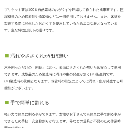
ブリケット薪は100％自然素材のおがくずを圧縮して作られた成形薪です。
圧
縮成形のため接着剤や添加物などは一切使用しておりません。
また、床材を
製造する際に発生したおがくずを使用しているためエコな薪となっていま
す。主な特徴は以下の通りです。
汚れやささくれがほぼ無い
木を割っただけの「割薪」に比べ、表面にささくれが無いため安心して使用
できます。成型品のため製造時に汚れや虫の発生が無く(※)衛生的です。
(※)製造時の状態となります。保管時の状況によっては汚れ・虫が発生する可
能性がございます。
手で簡単に割れる
軽い力で簡単に割る事ができます。女性やお子さんでも簡単に手で割る事が
できるため手軽・安全薪割りが行えます。斧などの道具が不要のため作業時
間の短縮にも。