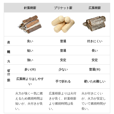
針葉樹薪
ブリケット薪
広葉樹薪
火付き
良い
普通
付きにくい
短い
普通
長い
強い
安定
安定
爆ぜ・煙
多い(※)
少ない
普通(※)
薪割り
広葉樹よりはしやす
手で折れる
硬いため難しい
い
火力が強く一気に燃
広葉樹薪よりは火付
火が付きにくい
えるため燃焼時間は
きが良く、針葉樹薪
が、火力が安定し
短いが、火付きが良
より燃焼時間は長
ていて燃焼時間が
い。
い。
長い。