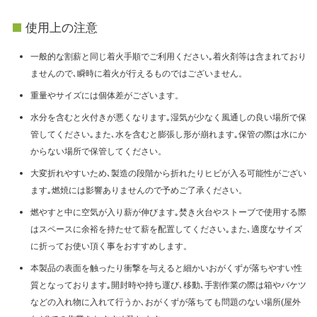
使用上の注意
一般的な割薪と同じ着火手順でご利用ください｡着火剤等は含まれており
ませんので､瞬時に着火が行えるものではございません。
重量やサイズには個体差がございます。
水分を含むと火付きが悪くなります｡湿気が少なく風通しの良い場所で保
管してください｡また､水を含むと膨張し形が崩れます｡保管の際は水にか
からない場所で保管してください。
大変折れやすいため､製造の段階から折れたりヒビが入る可能性がござい
ます｡燃焼には影響ありませんので予めご了承ください。
燃やすと中に空気が入り薪が伸びます｡焚き火台やストーブで使用する際
はスペースに余裕を持たせて薪を配置してください｡また､適度なサイズ
に折ってお使い頂く事をおすすめします。
本製品の表面を触ったり衝撃を与えると細かいおがくずが落ちやすい性
質となっております｡開封時や持ち運び､移動､手割作業の際は箱やバケツ
などの入れ物に入れて行うか､おがくずが落ちても問題のない場所(屋外