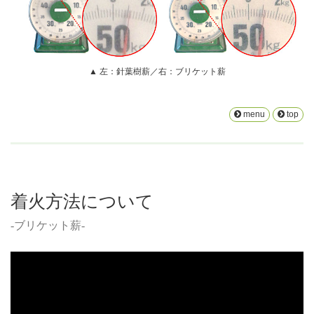
▲ 左：針葉樹薪／右：ブリケット薪
menu
top
着火方法について
-ブリケット薪-