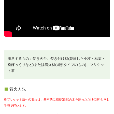
用意するもの：焚き火台、焚き付け材(乾燥した小枝・枯葉・
松ぼっくりなど)または着火材(固形タイプのもの)、ブリケッ
ト薪
着火方法
※ブリケット薪への着火は、基本的に割薪(自然の木を割っただけの薪)と同じ
手順で行います。